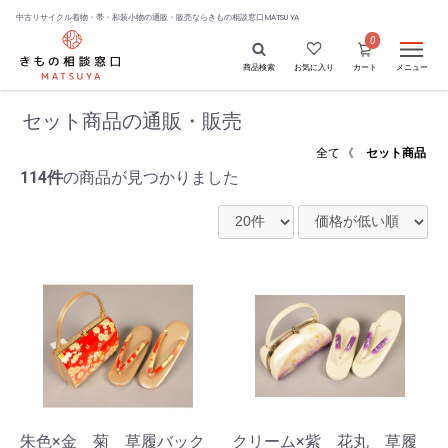
中古リサイクル着物・帯・和装小物の通販・販売なら
きもの相談窓口MATSUYA
0
商品検索
お気に入り
カート
メニュー
セット商品の通販・販売
全て
《
セット商品
114件
の商品が見つかりました
朱色×金 菊 草履バック
クリーム×紫 花丸 草履