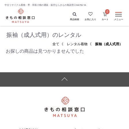
中古リサイクル着物・帯・和装小物の通販・販売なら
きもの相談窓口MATSUYA
0
商品検索
お気に入り
カート
メニュー
振袖（成人式用）のレンタル
全て
《
レンタル着物
《
振袖（成人式用）
お探しの商品は見つかりませんでした