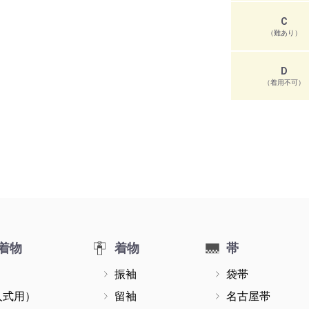
C
（難あり）
D
（着用不可）
着物
着物
帯
振袖
袋帯
人式用）
留袖
名古屋帯