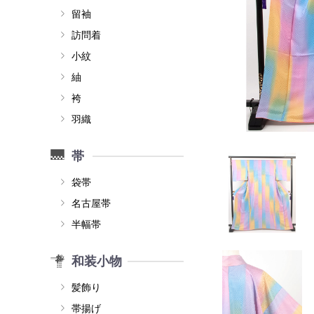
留袖
訪問着
小紋
紬
袴
羽織
帯
袋帯
名古屋帯
半幅帯
和装小物
髪飾り
帯揚げ