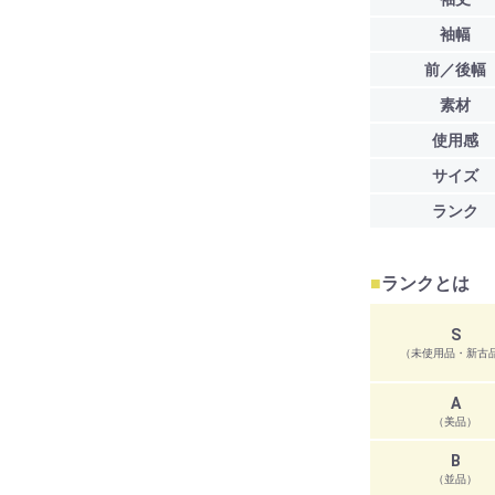
袖幅
前／後幅
素材
使用感
サイズ
ランク
■
ランクとは
S
（未使用品・新古
A
（美品）
B
（並品）