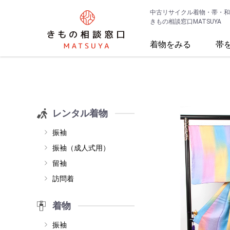
中古リサイクル着物・帯・和
きもの相談窓口MATSUYA
着物をみる
帯
レンタル着物
振袖
振袖（成人式用）
留袖
訪問着
着物
振袖