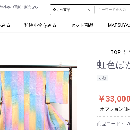
装小物の通販・販売なら
をみる
和装小物をみる
セット商品
MATSUY
TOP
《
虹色ぼ
小紋
￥33,00
オプション価
商品コード：
W