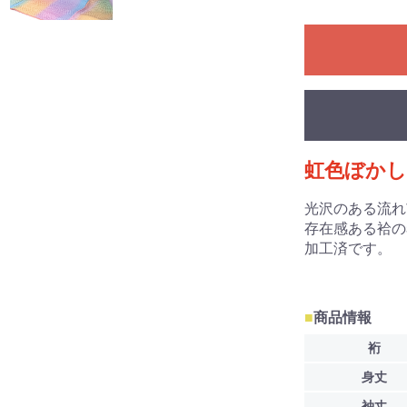
虹色ぼかし
光沢のある流れ
存在感ある袷の
加工済です。
■
商品情報
裄
お買い物を続ける
カートへ進む
身丈
袖丈