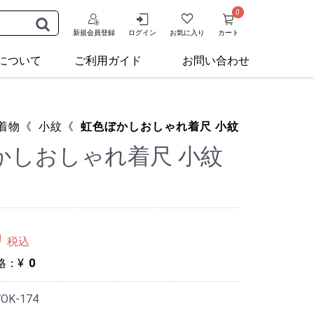
0
新規会員登録
ログイン
お気に入り
カート
Aについて
ご利用ガイド
お問い合わせ
着物
《
小紋
《
虹色ぼかしおしゃれ着尺 小紋
かしおしゃれ着尺 小紋
0
税込
格：¥
0
OK-174