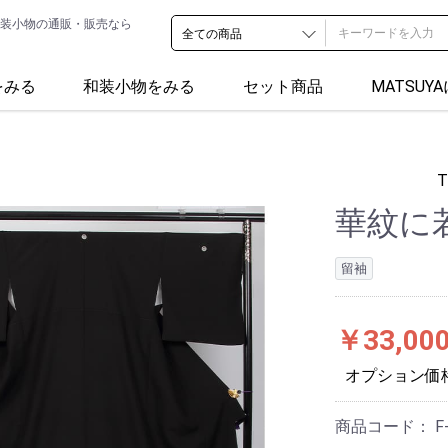
装小物の通販・販売なら
をみる
和装小物をみる
セット商品
MATSUY
華紋に
留袖
￥33,00
オプション価
商品コード：
F