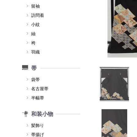
留袖
訪問着
小紋
紬
袴
羽織
帯
袋帯
名古屋帯
半幅帯
和装小物
髪飾り
帯揚げ