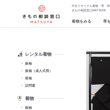
中古リサイクル着物・帯・和
きもの相談窓口MATSUYA
着物をみる
帯
レンタル着物
振袖
振袖（成人式用）
留袖
訪問着
着物
振袖