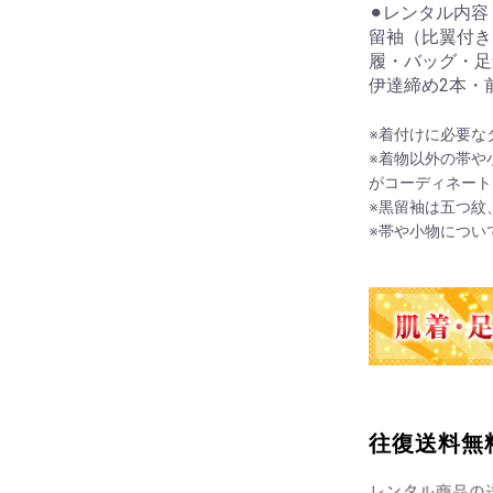
⚫︎レンタル内容
留袖（比翼付き
履・バッグ・足
伊達締め2本・
※着付けに必要な
※着物以外の帯や
がコーディネート
※黒留袖は五つ紋
※帯や小物につい
往復送料無