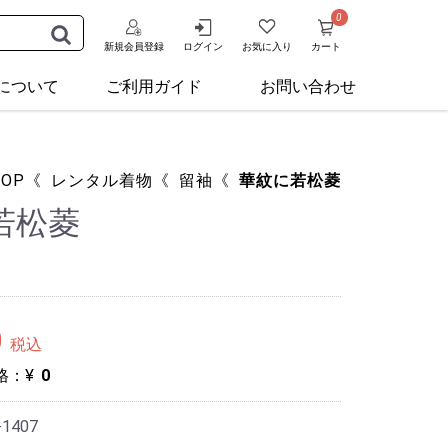
0
新規会員登録
ログイン
お気に入り
カート
Aについて
ご利用ガイド
お問い合わせ
TOP
《
レンタル着物
《
留袖
《
華紋に若松菱
若松菱
0
税込
格：¥
0
-1407