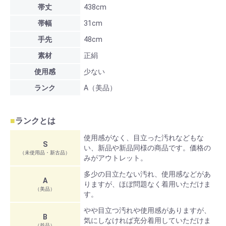
帯丈
438cm
帯幅
31cm
手先
48cm
素材
正絹
使用感
少ない
ランク
A（美品）
■
ランクとは
使用感がなく、目立った汚れなどもな
S
い、新品や新品同様の商品です。価格の
（未使用品・新古品）
みがアウトレット。
多少の目立たない汚れ、使用感などがあ
A
りますが、ほぼ問題なく着用いただけま
（美品）
す。
やや目立つ汚れや使用感がありますが、
B
気にしなければ充分着用していただけま
（並品）