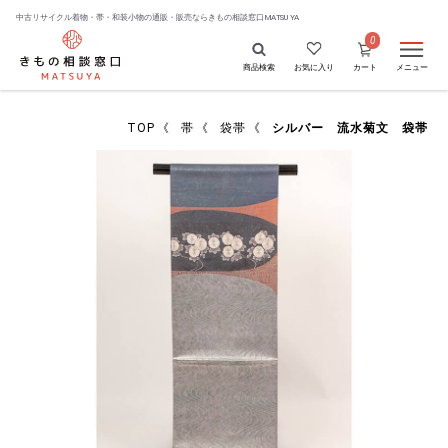
中古リサイクル着物・帯・和装小物の通販・販売なら
きもの相談窓口MATSUYA
0
商品検索
お気に入り
カート
メニュー
TOP
《
帯
《
袋帯
《
シルバー 流水菊文 袋帯