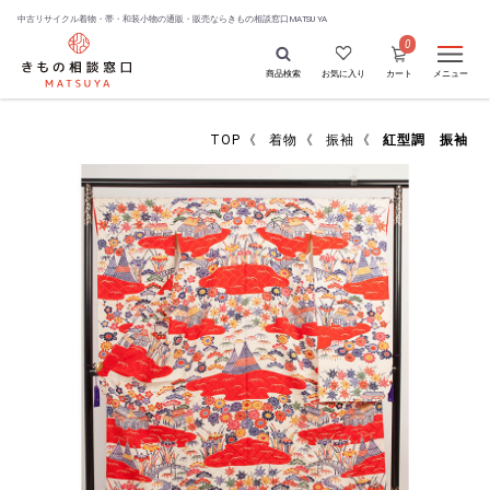
中古リサイクル着物・帯・和装小物の通販・販売なら
きもの相談窓口MATSUYA
0
商品検索
お気に入り
カート
メニュー
TOP
《
着物
《
振袖
《
紅型調 振袖