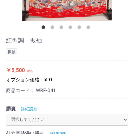
紅型調 振袖
振袖
￥5,500
税込
オプション価格：¥
0
商品コード：
WRF-041
胴裏
詳細説明
仕立直時洗い張り
詳細説明