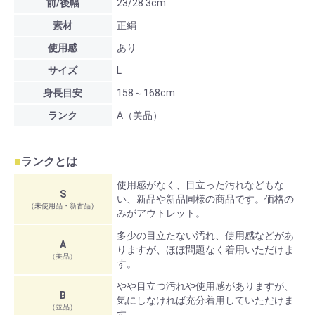
前/後幅
23/28.3cm
素材
正絹
使用感
あり
サイズ
L
身長目安
158～168cm
ランク
A（美品）
■
ランクとは
使用感がなく、目立った汚れなどもな
S
い、新品や新品同様の商品です。価格の
（未使用品・新古品）
みがアウトレット。
多少の目立たない汚れ、使用感などがあ
A
りますが、ほぼ問題なく着用いただけま
（美品）
す。
やや目立つ汚れや使用感がありますが、
B
気にしなければ充分着用していただけま
（並品）
す。