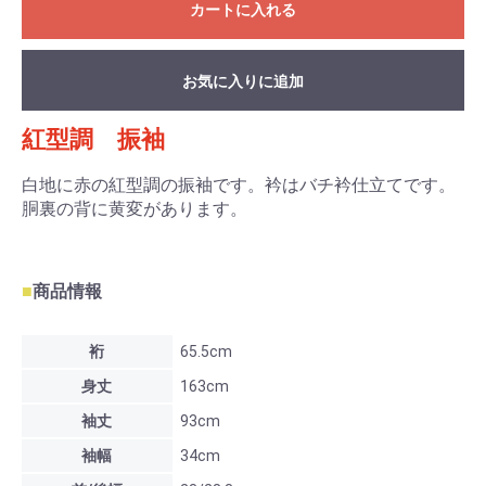
カートに入れる
お気に入りに追加
紅型調 振袖
お買い物を続ける
カートへ進む
白地に赤の紅型調の振袖です。衿はバチ衿仕立てです。
胴裏の背に黄変があります。
■
商品情報
裄
65.5cm
身丈
163cm
袖丈
93cm
袖幅
34cm