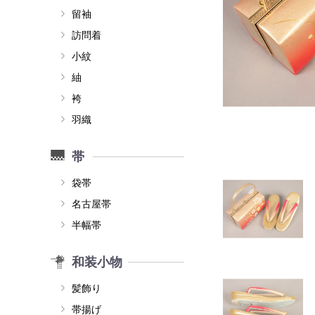
留袖
訪問着
小紋
紬
袴
羽織
帯
袋帯
名古屋帯
半幅帯
和装小物
髪飾り
帯揚げ