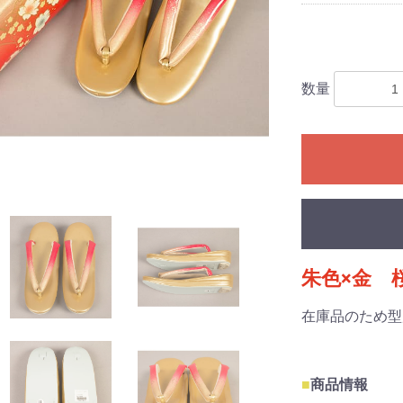
数量
朱色×金 
在庫品のため型
■
商品情報