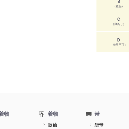
B
（並品）
C
（難あり）
D
（着用不可）
着物
着物
帯
振袖
袋帯